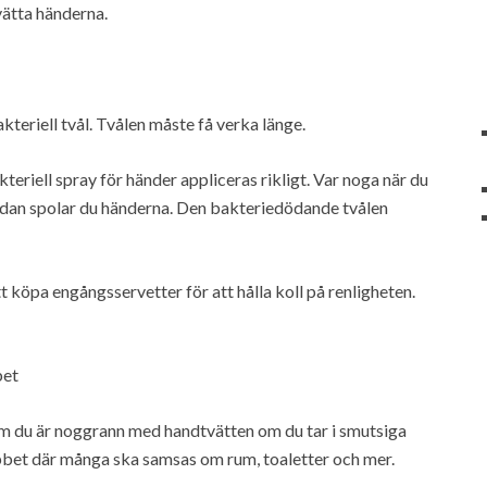
ätta händerna.
teriell tvål. Tvålen måste få verka länge.
kteriell spray för händer appliceras rikligt. Var noga när du
Sedan spolar du händerna. Den bakteriedödande tvålen
 köpa engångsservetter för att hålla koll på renligheten.
bet
l om du är noggrann med handtvätten om du tar i smutsiga
jobbet där många ska samsas om rum, toaletter och mer.