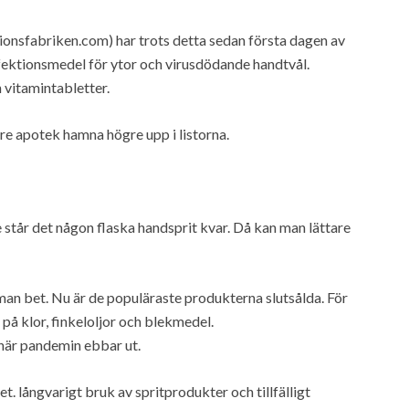
tionsfabriken.com) har trots detta sedan första dagen av
fektionsmedel för ytor och virusdödande handtvål.
n vitamintabletter.
rre apotek hamna högre upp i listorna.
 står det någon flaska handsprit kvar. Då kan man lättare
man bet. Nu är de populäraste produkterna slutsålda. För
på klor, finkeloljor och blekmedel.
när pandemin ebbar ut.
et. långvarigt bruk av spritprodukter och tillfälligt