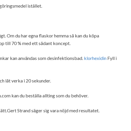
göringsmedel istället.
digt. Om du har egna flaskor hemma så kan du köpa
pp till 70 % med ett sådant koncept.
hinkar kan användas som desinfektionsbad.
klorhexidin
Fyll i
h låt verka i 20 sekunder.
.com kan du beställa allting som du behöver.
ätt.Gert Strand säger sig vara nöjd med resultatet.