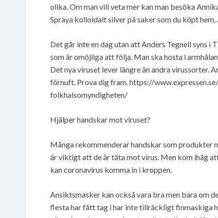
olika. Om man vill veta mer kan man besöka Annik
Spraya kolloidalt silver på saker som du köpt hem. 
Det går inte en dag utan att Anders Tegnell syns i
som är omöjliga att följa. Man ska hosta i armhålan
Det nya viruset lever längre än andra virussorter. An
förnuft. Prova dig fram. https://www.expressen.s
folkhalsomyndigheten/
Hjälper handskar mot viruset?
Många rekommenderar handskar som produkter mot 
är viktigt att de är täta mot virus. Men kom ihåg at
kan coronavirus komma in i kroppen.
Ansiktsmasker kan också vara bra men bara om de ä
flesta har fått tag i har inte tillräckligt finmaskiga