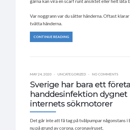
gärna kan vira en scarf runt ansiktet eller helt låta b
Var noggrann var du sätter händerna. Oftast klarar
tvätta händerna.
CONTINUE READING
MAY 24, 2020
UNCATEGORIZED
NO COMMENTS
Sverige har bara ett före
handdesinfektion dygnet 
internets sökmotorer
Det går inte att få tag på tvålpumpar någonstans i E
nu på grund av corona. coronaviruset.