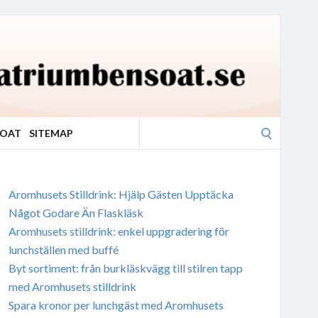
Search
SOAT
SITEMAP
for:
Aromhusets Stilldrink: Hjälp Gästen Upptäcka
Något Godare Än Flaskläsk
Aromhusets stilldrink: enkel uppgradering för
lunchställen med buffé
Byt sortiment: från burkläskvägg till stilren tapp
med Aromhusets stilldrink
Spara kronor per lunchgäst med Aromhusets