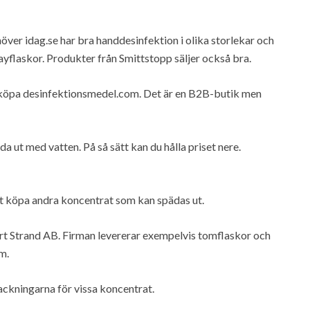
ehöver idag.se har bra handdesinfektion i olika storlekar och
ayflaskor. Produkter från Smittstopp säljer också bra.
 köpa desinfektionsmedel.com. Det är en B2B-butik men
a ut med vatten. På så sätt kan du hålla priset nere.
tt köpa andra koncentrat som kan spädas ut.
rt Strand AB. Firman levererar exempelvis tomflaskor och
m.
ckningarna för vissa koncentrat.