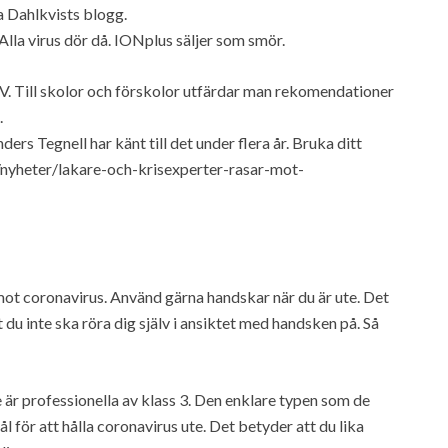
a Dahlkvists blogg.
Alla virus dör då. IONplus säljer som smör.
 TV. Till skolor och förskolor utfärdar man rekomendationer
.
ders Tegnell har känt till det under flera år. Bruka ditt
e/nyheter/lakare-och-krisexperter-rasar-mot-
coronavirus. Använd gärna handskar när du är ute. Det
t du inte ska röra dig själv i ansiktet med handsken på. Så
r professionella av klass 3. Den enklare typen som de
 hål för att hålla coronavirus ute. Det betyder att du lika