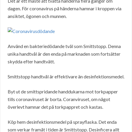
Det är ett måste att tvätta händerna flera gånger om
dagen. För coronavirus på händerna hamnar i kroppen via
ansiktet, ögonen och munnen.
Använd en bakteriedödande tvål som Smittstopp. Denna
unika handtvål är den enda på marknaden som fortsätter
skydda efter handtvätt.
Smittstopp handtvål är effektivare än desinfektionsmedel.
Byt ut de smittspridande handdukarna mot torkpapper
tills coronaviruset är borta. Coranviruset, om något
överlevt hamnar det på torkpappret och kastas.
Köp hem desinfektionsmedel på sprayflaska. Det enda
som verkar framåt i tiden är Smittstopp. Desinficera allt