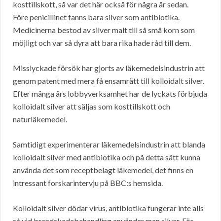
kosttillskott, så var det här också för några år sedan.
Före penicillinet fanns bara silver som antibiotika.
Medicinerna bestod av silver malt till så små korn som
möjligt och var så dyra att bara rika hade råd till dem.
Misslyckade försök har gjorts av läkemedelsindustrin att
genom patent med mera få ensamrätt till kolloidalt silver.
Efter många års lobbyverksamhet har de lyckats förbjuda
kolloidalt silver att säljas som kosttillskott och
naturläkemedel.
Samtidigt experimenterar läkemedelsindustrin att blanda
kolloidalt silver med antibiotika och på detta sätt kunna
använda det som receptbelagt läkemedel, det finns en
intressant forskarintervju på BBC:s hemsida.
Kolloidalt silver dödar virus, antibiotika fungerar inte alls
så vid brandskadebehandling använder man silver. För