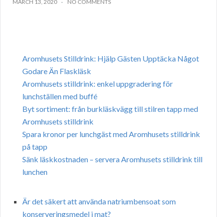
MARCH 13, 2020
NO COMMENTS
Aromhusets Stilldrink: Hjälp Gästen Upptäcka Något
Godare Än Flaskläsk
Aromhusets stilldrink: enkel uppgradering för
lunchställen med buffé
Byt sortiment: från burkläskvägg till stilren tapp med
Aromhusets stilldrink
Spara kronor per lunchgäst med Aromhusets stilldrink
på tapp
Sänk läskkostnaden – servera Aromhusets stilldrink till
lunchen
Är det säkert att använda natriumbensoat som
konserveringsmedel i mat?