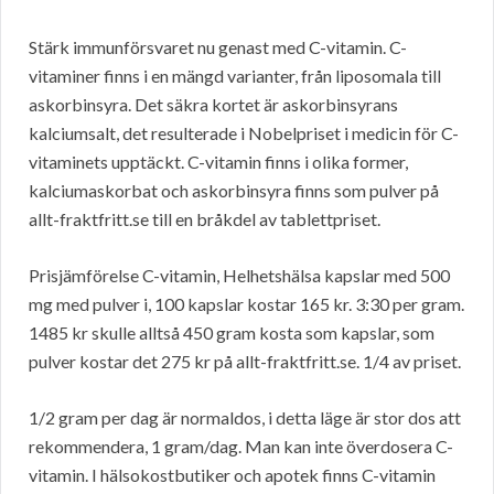
Stärk immunförsvaret nu genast med C-vitamin. C-
vitaminer finns i en mängd varianter, från liposomala till
askorbinsyra. Det säkra kortet är askorbinsyrans
kalciumsalt, det resulterade i Nobelpriset i medicin för C-
vitaminets upptäckt. C-vitamin finns i olika former,
kalciumaskorbat och askorbinsyra finns som pulver på
allt-fraktfritt.se till en bråkdel av tablettpriset.
Prisjämförelse C-vitamin, Helhetshälsa kapslar med 500
mg med pulver i, 100 kapslar kostar 165 kr. 3:30 per gram.
1485 kr skulle alltså 450 gram kosta som kapslar, som
pulver kostar det 275 kr på allt-fraktfritt.se. 1/4 av priset.
1/2 gram per dag är normaldos, i detta läge är stor dos att
rekommendera, 1 gram/dag. Man kan inte överdosera C-
vitamin. I hälsokostbutiker och apotek finns C-vitamin