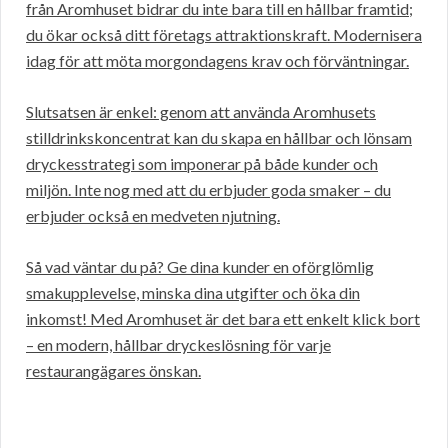
från Aromhuset bidrar du inte bara till en hållbar framtid;
du ökar också ditt företags attraktionskraft. Modernisera
idag för att möta morgondagens krav och förväntningar.
Slutsatsen är enkel: genom att använda Aromhusets
stilldrinkskoncentrat kan du skapa en hållbar och lönsam
dryckesstrategi som imponerar på både kunder och
miljön. Inte nog med att du erbjuder goda smaker – du
erbjuder också en medveten njutning.
Så vad väntar du på? Ge dina kunder en oförglömlig
smakupplevelse, minska dina utgifter och öka din
inkomst! Med Aromhuset är det bara ett enkelt klick bort
– en modern, hållbar dryckeslösning för varje
restaurangägares önskan.