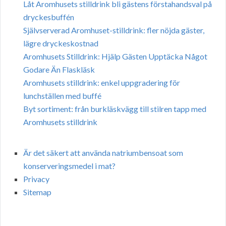
Låt Aromhusets stilldrink bli gästens förstahandsval på
dryckesbuffén
Självserverad Aromhuset-stilldrink: fler nöjda gäster,
lägre dryckeskostnad
Aromhusets Stilldrink: Hjälp Gästen Upptäcka Något
Godare Än Flaskläsk
Aromhusets stilldrink: enkel uppgradering för
lunchställen med buffé
Byt sortiment: från burkläskvägg till stilren tapp med
Aromhusets stilldrink
Är det säkert att använda natriumbensoat som
konserveringsmedel i mat?
Privacy
Sitemap