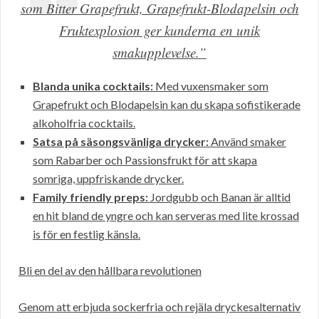
som Bitter Grapefrukt, Grapefrukt-Blodapelsin och
Fruktexplosion ger kunderna en unik
smakupplevelse.”
Blanda unika cocktails:
Med vuxensmaker som
Grapefrukt och Blodapelsin kan du skapa sofistikerade
alkoholfria cocktails.
Satsa på säsongsvänliga drycker:
Använd smaker
som Rabarber och Passionsfrukt för att skapa
somriga, uppfriskande drycker.
Family friendly preps:
Jordgubb och Banan är alltid
en hit bland de yngre och kan serveras med lite krossad
is för en festlig känsla.
Bli en del av den hållbara revolutionen
Genom att erbjuda sockerfria och rejäla dryckesalternativ