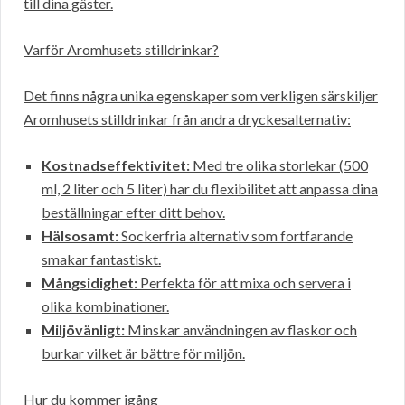
till dina gäster.
Varför Aromhusets stilldrinkar?
Det finns några unika egenskaper som verkligen särskiljer
Aromhusets stilldrinkar från andra dryckesalternativ:
Kostnadseffektivitet:
Med tre olika storlekar (500
ml, 2 liter och 5 liter) har du flexibilitet att anpassa dina
beställningar efter ditt behov.
Hälsosamt:
Sockerfria alternativ som fortfarande
smakar fantastiskt.
Mångsidighet:
Perfekta för att mixa och servera i
olika kombinationer.
Miljövänligt:
Minskar användningen av flaskor och
burkar vilket är bättre för miljön.
Hur du kommer igång