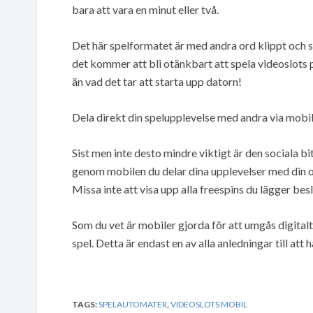
bara att vara en minut eller två.
Det här spelformatet är med andra ord klippt och 
det kommer att bli otänkbart att spela videoslots p
än vad det tar att starta upp datorn!
Dela direkt din spelupplevelse med andra via mobi
Sist men inte desto mindre viktigt är den sociala b
genom mobilen du delar dina upplevelser med din 
Missa inte att visa upp alla freespins du lägger besl
Som du vet är mobiler gjorda för att umgås digitalt
spel. Detta är endast en av alla anledningar till att
TAGS:
SPELAUTOMATER
,
VIDEOSLOTS MOBIL