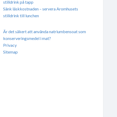
stilldrink på tapp
Sänk läskkostnaden – servera Aromhusets
stilldrink till lunchen
Är det säkert att använda natriumbensoat som
konserveringsmedel i mat?
Privacy
Sitemap