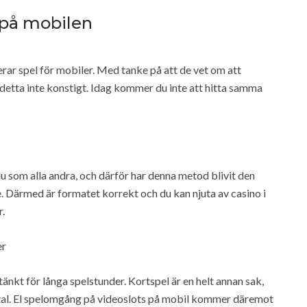
 på mobilen
rar spel för mobiler. Med tanke på att de vet om att
detta inte konstigt. Idag kommer du inte att hitta samma
 du som alla andra, och därför har denna metod blivit den
e. Därmed är formatet korrekt och du kan njuta av casino i
r.
er
 tänkt för långa spelstunder. Kortspel är en helt annan sak,
imtal. El spelomgång på videoslots på mobil kommer däremot