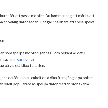
skuret för att passa mobiler. Du kommer nog att märka att
å en vanlig dator sedan. Det går snabbare att spela spelet
len
iten som spel på mobilen ger oss. Som bekant är det ju
omgivning.
casino live
ag på via ett klipp i chatten.
, och därför kan du enkelt dela dina framgångar på online
 har blivit populärare än spel på dator med en stor skärm.