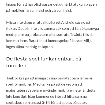
knapp för att ha roligt passar det utmärkt att kunna spela
på mobilen närsomhelst och varsomhelst.
Missa inte chansen att alltid ha ett Android casino på
fickan. Det blir inte alls samma sak som att försöka smyga
med spelen på jobbdatorn eller som att få vänta tills du
kommer hem. Bara för att kunna spela på bussen vill ju
ingen släpa med sig en laptop.
De flesta spel funkar enbart på
mobilen
Tänk också på att många casino på nätet bara lanserar
spel för mobiler. Med tanke på att de vet om att
majoriteten av spelare använder mobila enheter är detta
inte konstigt. Idag kommer du inte att hitta samma
spelutbud som endast är till för att spelas på dator.