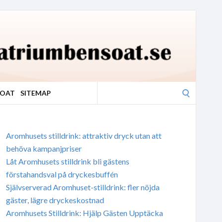
Search
SOAT
SITEMAP
for:
Aromhusets stilldrink: attraktiv dryck utan att
behöva kampanjpriser
Låt Aromhusets stilldrink bli gästens
förstahandsval på dryckesbuffén
Självserverad Aromhuset-stilldrink: fler nöjda
gäster, lägre dryckeskostnad
Aromhusets Stilldrink: Hjälp Gästen Upptäcka