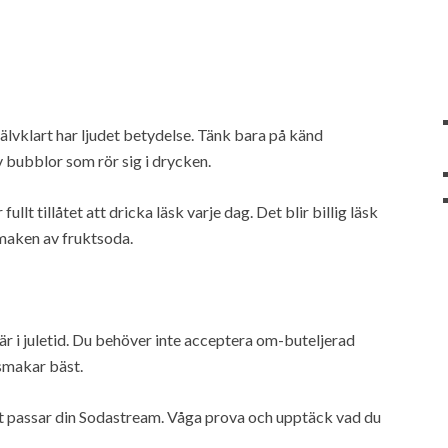
jälvklart har ljudet betydelse. Tänk bara på känd
v bubblor som rör sig i drycken.
llt tillåtet att dricka läsk varje dag. Det blir billig läsk
maken av fruktsoda.
är i juletid. Du behöver inte acceptera om-buteljerad
smakar bäst.
tet passar din Sodastream. Våga prova och upptäck vad du