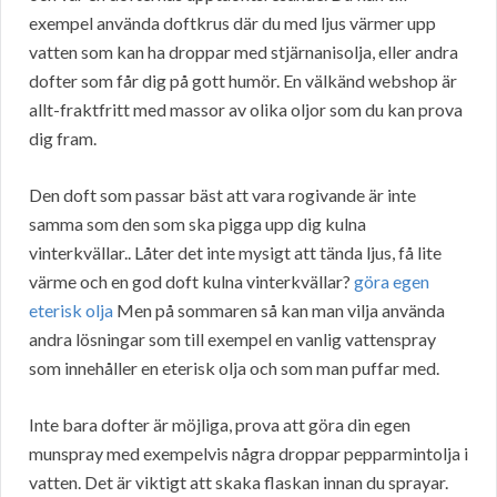
exempel använda doftkrus där du med ljus värmer upp
vatten som kan ha droppar med stjärnanisolja, eller andra
dofter som får dig på gott humör. En välkänd webshop är
allt-fraktfritt med massor av olika oljor som du kan prova
dig fram.
Den doft som passar bäst att vara rogivande är inte
samma som den som ska pigga upp dig kulna
vinterkvällar.. Låter det inte mysigt att tända ljus, få lite
värme och en god doft kulna vinterkvällar?
göra egen
eterisk olja
Men på sommaren så kan man vilja använda
andra lösningar som till exempel en vanlig vattenspray
som innehåller en eterisk olja och som man puffar med.
Inte bara dofter är möjliga, prova att göra din egen
munspray med exempelvis några droppar pepparmintolja i
vatten. Det är viktigt att skaka flaskan innan du sprayar.