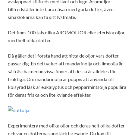
avslappnad, tillfreds med livet och lugn. Aromoljor
tillfredställer inte bara näsan med goda dofter, även
smaklökarna kan få sitt lystmäte.
Det finns 100 tals olika AROMOLJOR eller eteriska oljor
med helt olika dofter.
Då gäller det i första hand att hitta de oljor vars dofter
passar dig. En del tycker att mandarinolja och limeolja är
så fräscha medan vissa finner att dessa är alldeles för
fruktiga. Om mandarinolja är poppis att använda till
kolsyrad läsk är eukalyptus och pepparmintsolja populära
för deras friska och lite kylande effekter.
Experimentera med olika oljor och deras helt olika dofter
och var en dofternas upptäcktsresande. Du kan till