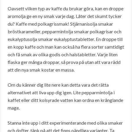
Oavsett vilken typ av kaffe du brukar göra, kan en droppe
aromolja ge en ny smak varje dag. Låter det skumt tycker
du? Kaffe med polkagrissmak! Stjärnanisolja smakar
bröstkarameller, pepparmintolja smakar polkagrisar och
eukalyptusolja smakar eukalyptustabletter. En droppe till
en kopp kaffe och man kan också ha flera sorter samtidigt
och få smak av olika godis och halstabletter. Varje liten
flaska ger många droppar, så prova på utan att vara rädd
att din nya smak kostar en massa.
Om du känner dig lite nere kan detta vara det rätta
alternativet att liva upp dig igen. Lite pepparmintolja i
kaffet eller ditt kolsyrade vatten kan ordna en krånglande
mage.
Stanna inte upp i ditt experimenterande med olika smaker
och dofter, tänk på att det finns oändliga varianter. Ta