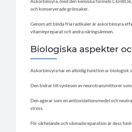
Askorbinsyra, med den kemiska formeln C6H8O6, är 
och konserverade grönsaker.
Genom att binda fria radikaler är askorbinsyra effek
vitaminpreparat och andra näringsämnen.
Biologiska aspekter o
Askorbinsyra har en allsidig funktion ur biologisk 
Den bidrar till syntesen av neurotransmittorer so
Den agerar som en antioxidationsmedel och neutrali
stress.
För sårhelande och vävnadsreparation är dess funkt