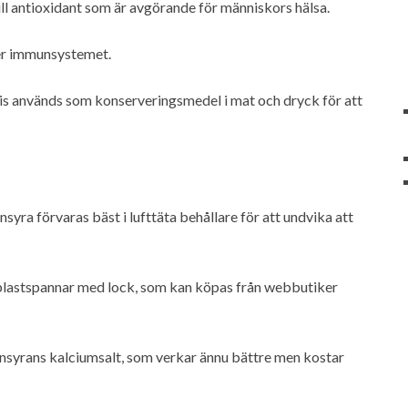
ull antioxidant som är avgörande för människors hälsa.
er immunsystemet.
vis används som konserveringsmedel i mat och dryck för att
syra förvaras bäst i lufttäta behållare för att undvika att
plastspannar med lock, som kan köpas från webbutiker
insyrans kalciumsalt, som verkar ännu bättre men kostar