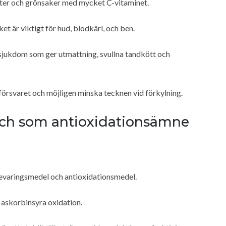
kter och grönsaker med mycket C-vitaminet.
ket är viktigt för hud, blodkärl, och ben.
en sjukdom som ger utmattning, svullna tandkött och
försvaret och möjligen minska tecknen vid förkylning.
och som antioxidationsämne
bevaringsmedel och antioxidationsmedel.
r askorbinsyra oxidation.