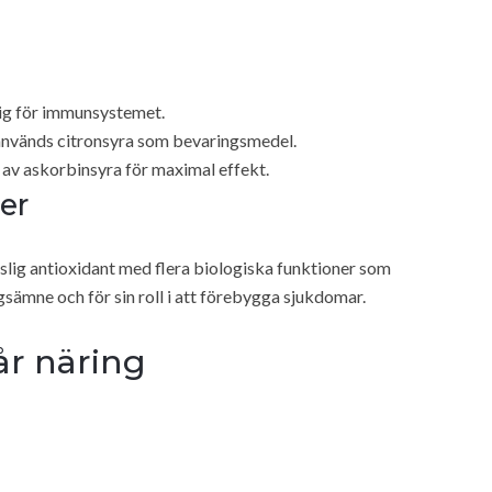
ig för immunsystemet.
används citronsyra som bevaringsmedel.
t av askorbinsyra för maximal effekt.
er
öslig antioxidant med flera biologiska funktioner som
sämne och för sin roll i att förebygga sjukdomar.
år näring