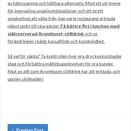
av hälsosamma och hållbara alternativ. Med ett utrymme
för innovativa smakkombinationer och ett brett
smakutbud att välja från, kan varje restaurang erbjuda
något unikt till sina gäster.
Få bättre flyt i lunchen med
självserverad Aromhuset-stilldrink
och se
förändringen i både kassaflöde och kundnöjdhet.
Så varför vänta? Ta kontrollen över era dryckeskostnader
idag och förbättra måltidsupplevelsen för era kunder.
Njut av allt som Aromhuset stilldrink har att erbjuda, och
upplev skillnaden!
Previous Post