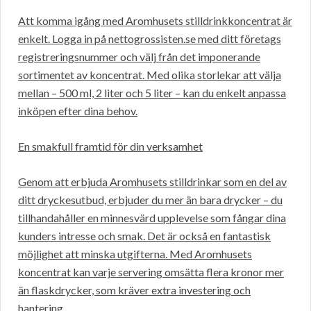
Att komma igång med Aromhusets stilldrinkkoncentrat är
enkelt. Logga in på nettogrossisten.se med ditt företags
registreringsnummer och välj från det imponerande
sortimentet av koncentrat. Med olika storlekar att välja
mellan – 500 ml, 2 liter och 5 liter – kan du enkelt anpassa
inköpen efter dina behov.
En smakfull framtid för din verksamhet
Genom att erbjuda Aromhusets stilldrinkar som en del av
ditt dryckesutbud, erbjuder du mer än bara drycker – du
tillhandahåller en minnesvärd upplevelse som fångar dina
kunders intresse och smak. Det är också en fantastisk
möjlighet att minska utgifterna. Med Aromhusets
koncentrat kan varje servering omsätta flera kronor mer
än flaskdrycker, som kräver extra investering och
hantering.