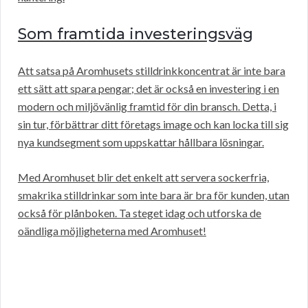
Som framtida investeringsväg
Att satsa på Aromhusets stilldrinkkoncentrat är inte bara
ett sätt att spara pengar; det är också en investering i en
modern och miljövänlig framtid för din bransch. Detta, i
sin tur, förbättrar ditt företags image och kan locka till sig
nya kundsegment som uppskattar hållbara lösningar.
Med Aromhuset blir det enkelt att servera sockerfria,
smakrika stilldrinkar som inte bara är bra för kunden, utan
också för plånboken. Ta steget idag och utforska de
oändliga möjligheterna med Aromhuset!