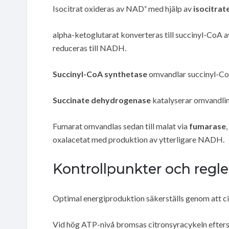
Isocitrat oxideras av NAD⁺ med hjälp av
isocitra
alpha-ketoglutarat konverteras till succinyl-CoA 
reduceras till NADH.
Succinyl-CoA synthetase
omvandlar succinyl-CoA
Succinate dehydrogenase
katalyserar omvandlin
Fumarat omvandlas sedan till malat via
fumarase
oxalacetat med produktion av ytterligare NADH.
Kontrollpunkter och regle
Optimal energiproduktion säkerställs genom att cit
Vid hög ATP-nivå bromsas citronsyracykeln eftersom