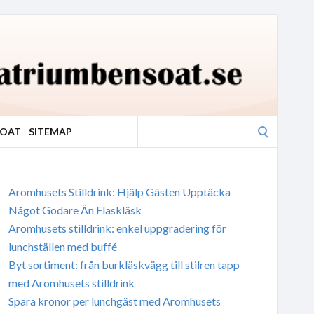
Search
SOAT
SITEMAP
for:
Aromhusets Stilldrink: Hjälp Gästen Upptäcka
Något Godare Än Flaskläsk
Aromhusets stilldrink: enkel uppgradering för
lunchställen med buffé
Byt sortiment: från burkläskvägg till stilren tapp
med Aromhusets stilldrink
Spara kronor per lunchgäst med Aromhusets