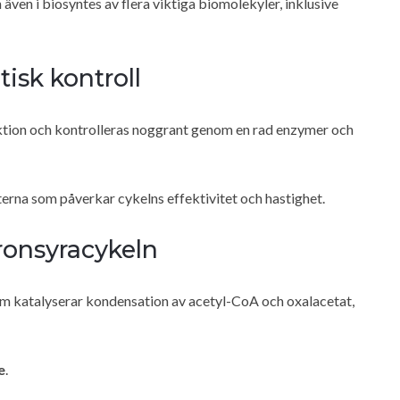
ven i biosyntes av flera viktiga biomolekyler, inklusive
isk kontroll
uktion och kontrolleras noggrant genom en rad enzymer och
rna som påverkar cykelns effektivitet och hastighet.
ronsyracykeln
om katalyserar kondensation av acetyl-CoA och oxalacetat,
e
.