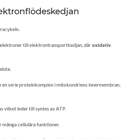
ektronflödeskedjan
yracykeln.
lektroner till elektrontransportkedjan, där
oxidativ
aluta.
en serie proteinkomplex i mitokondriens innermembran,
vilket leder till syntes av ATP.
r många cellulära funktioner.