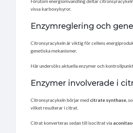
Förutom energiomvandling deltar citronsyracykeln ä
vissa karboxylsyror.
Enzymreglering och genet
Citronsyracykeln är viktig för cellens energiprod
genetiska mekanismer.
Här undersöks aktuella enzymer och kontrollpunkte
Enzymer involverade i cit
Citronsyracykeln börjar med
citrate synthase
, s
vilket resulterar i citrat.
Citrat konverteras sedan till isocitrat via
aconitas