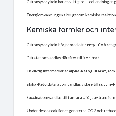
Citronsyracykeln har en viktig roll i cellandninge
Energiomvandlingen sker genom kemiska reaktio
Kemiska formler och inte
Citronsyracykeln börjar med att
acetyl-CoA
reag
Citratet omvandlas därefter till
isocitrat
.
En viktig intermediär är
alpha-ketoglutarat
, som 
alpha-Ketoglutarat omvandlas vidare till
succinyl
Succinat omvandlas till
fumarat
, följt av transform
Under dessa reaktioner genereras
CO2
och reduc