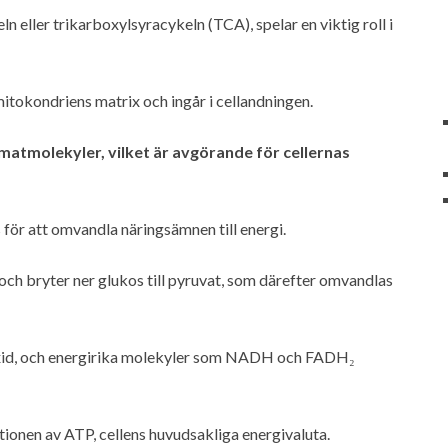
 eller trikarboxylsyracykeln (TCA), spelar en viktig roll i
itokondriens matrix och ingår i cellandningen.
matmolekyler, vilket är avgörande för cellernas
 för att omvandla näringsämnen till energi.
 och bryter ner glukos till pyruvat, som därefter omvandlas
ioxid, och energirika molekyler som NADH och FADH₂
ionen av ATP, cellens huvudsakliga energivaluta.