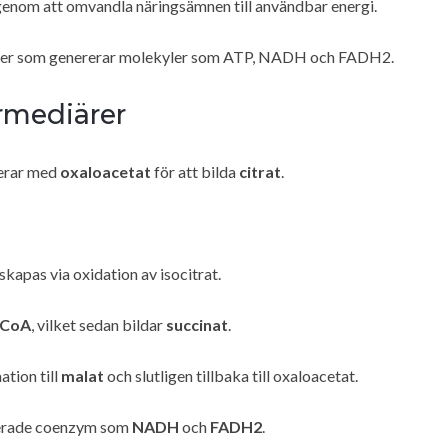
n genom att omvandla näringsämnen till användbar energi.
ner som genererar molekyler som ATP, NADH och FADH2.
rmediärer
erar med
oxaloacetat
för att bilda
citrat
.
skapas via oxidation av isocitrat.
-CoA
, vilket sedan bildar
succinat
.
ation till
malat
och slutligen tillbaka till oxaloacetat.
erade coenzym som
NADH
och
FADH2
.