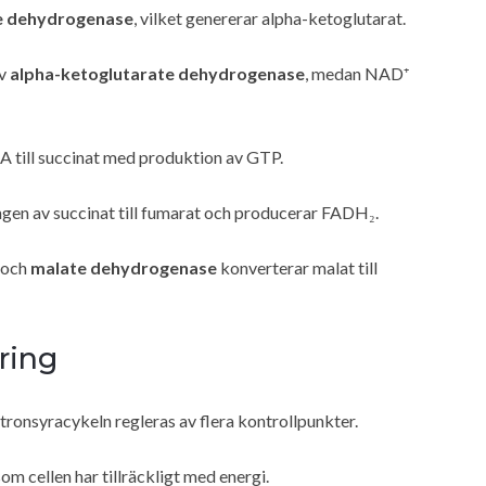
te dehydrogenase
, vilket genererar alpha-ketoglutarat.
av
alpha-ketoglutarate dehydrogenase
, medan NAD⁺
 till succinat med produktion av GTP.
gen av succinat till fumarat och producerar FADH₂.
, och
malate dehydrogenase
konverterar malat till
ring
ronsyracykeln regleras av flera kontrollpunkter.
 cellen har tillräckligt med energi.