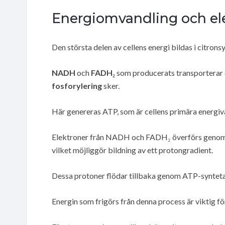
Energiomvandling och el
Den största delen av cellens energi bildas i citrons
NADH
och
FADH₂
som producerats transporterar e
fosforylering
sker.
Här genereras ATP, som är cellens primära energiv
Elektroner från NADH och FADH₂ överförs genom 
vilket möjliggör bildning av ett protongradient.
Dessa protoner flödar tillbaka genom ATP-syntetas 
Energin som frigörs från denna process är viktig fö