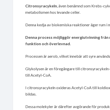
Citronsyracykeln
, även benämnd som Krebs-cykeln
metabolismen hos levande celler.
Denna kedja av biokemiska reaktioner äger rum i m
Denna process möjliggör energiutvinning från 
funktion och överlevnad
.
Processen är aerob, vilket innebär att syre används
Glykolysen är en föregångare till citronsyracykeln
till Acetyl-CoA.
I citronsyracykeln oxideras Acetyl-CoA till kold
bildas.
Dessa molekyler är därefter avgörande för produkt