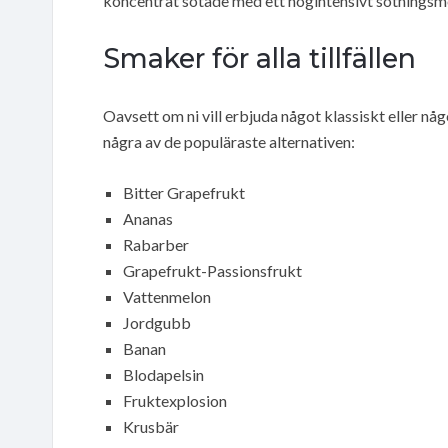
koncentrat sötade med ett högintensivt sötningsm
Smaker för alla tillfällen
Oavsett om ni vill erbjuda något klassiskt eller något
några av de populäraste alternativen:
Bitter Grapefrukt
Ananas
Rabarber
Grapefrukt-Passionsfrukt
Vattenmelon
Jordgubb
Banan
Blodapelsin
Fruktexplosion
Krusbär