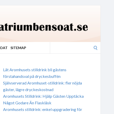
Search
SOAT
SITEMAP
for:
Låt Aromhusets stilldrink bli gästens
förstahandsval på dryckesbuffén
Självserverad Aromhuset-stilldrink: fler nöjda
gäster, lägre dryckeskostnad
Aromhusets Stilldrink: Hjälp Gästen Upptäcka
Något Godare Än Flaskläsk
Aromhusets stilldrink: enkel uppgradering för