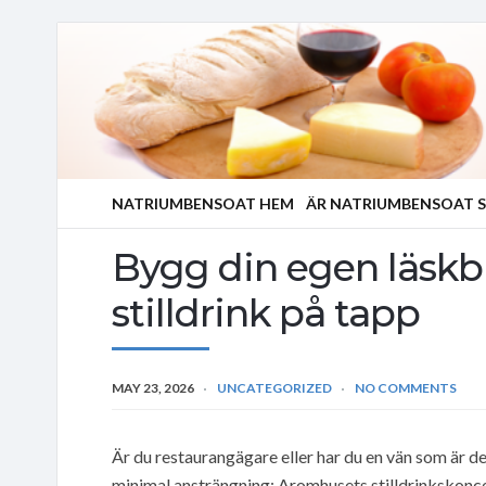
NATRIUMBENSOAT HEM
ÄR NATRIUMBENSOAT S
Bygg din egen läskb
stilldrink på tapp
MAY 23, 2026
UNCATEGORIZED
NO COMMENTS
Är du restaurangägare eller har du en vän som är de
minimal ansträngning: Aromhusets stilldrinkskoncen