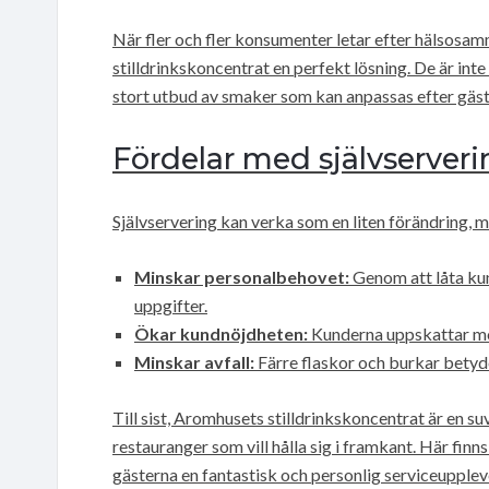
När fler och fler konsumenter letar efter hälsosam
stilldrinkskoncentrat en perfekt lösning. De är inte
stort utbud av smaker som kan anpassas efter gäst
Fördelar med självserveri
Självservering kan verka som en liten förändring, me
Minskar personalbehovet:
Genom att låta kund
uppgifter.
Ökar kundnöjdheten:
Kunderna uppskattar möj
Minskar avfall:
Färre flaskor och burkar betyder
Till sist, Aromhusets stilldrinkskoncentrat är en
restauranger som vill hålla sig i framkant. Här fin
gästerna en fantastisk och personlig serviceupplev