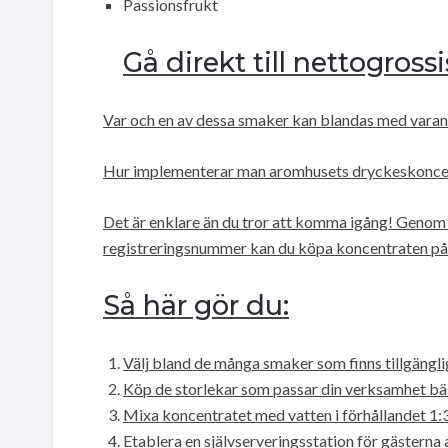
Passionsfrukt
Gå direkt till nettogross
Var och en av dessa smaker kan blandas med varan
Hur implementerar man aromhusets dryckeskonce
Det är enklare än du tror att komma igång! Genom 
registreringsnummer kan du köpa koncentraten på e
Så här gör du:
Välj bland de många smaker som finns tillgängli
Köp de storlekar som passar din verksamhet bäst –
Mixa koncentratet med vatten i förhållandet 1:
Etablera en självserveringsstation för gästerna a