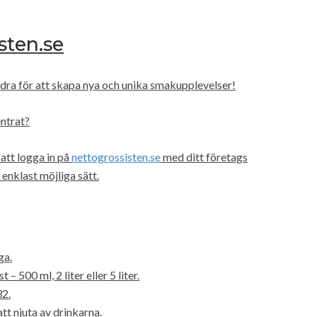
isten.se
dra för att skapa nya och unika smakupplevelser!
ntrat?
att logga in på
nettogrossisten.se
med ditt företags
nklast möjliga sätt.
ga.
 500 ml, 2 liter eller 5 liter.
32.
tt njuta av drinkarna.