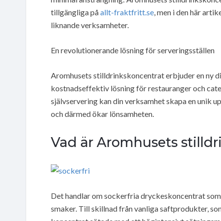
tillgängliga på
allt-fraktfritt.se
, men i den här arti
liknande verksamheter.
En revolutionerande lösning för serveringsställen
Aromhusets stilldrinkskoncentrat erbjuder en ny d
kostnadseffektiv lösning för restauranger och cate
självservering kan din verksamhet skapa en unik up
och därmed ökar lönsamheten.
Vad är Aromhusets stilld
Det handlar om sockerfria dryckeskoncentrat som s
smaker. Till skillnad från vanliga saftprodukter, s