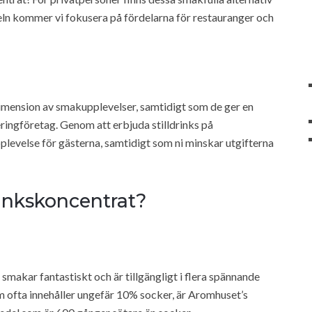
keln kommer vi fokusera på fördelarna för restauranger och
imension av smakupplevelser, samtidigt som de ger en
ringföretag. Genom att erbjuda stilldrinks på
plevelse för gästerna, samtidigt som ni minskar utgifterna
rinkskoncentrat?
makar fantastiskt och är tillgängligt i flera spännande
om ofta innehåller ungefär 10% socker, är Aromhuset’s