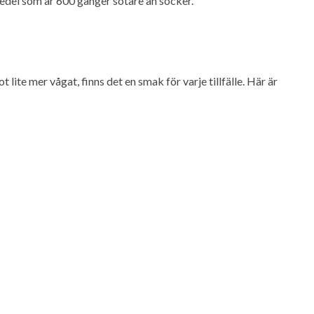
edel som är 600 gånger sötare än socker.
 lite mer vågat, finns det en smak för varje tillfälle. Här är