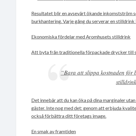
Resultatet blir en avsevärt ökande inkomstström s
burkhantering. Varje gång du serverar en stilldrink i
Ekonomiska fördelar med Aromhusets stilldrink
Att byta från traditionella förpackade drycker till 
“Bara att slippa kostnaden för b
stilldri
Det innebär att du kan öka på dina marginaler utan
gäster. Inte nog med det: genom att erbjuda kvali
också förbättra ditt företags image.
En smak av framtiden