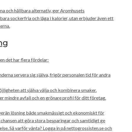
ma och hållbara alternativ, ger Aromhusets
 bara sockerfria och låga i kalorier, utan erbjuder även ett
erna.
ng
n det har flera fördelar:
erna servera sig själva, frigör personalen tid för andra
ligheten att själva välja och kombinera smaker.
 mindre avfall och en grönare profil för ditt företag.
 suverän lösning både smakmässigt och ekonomiskt för
ns chansen att göra stora besparingar och samtidigt ge
else. Så varför vänta? Logga in på nettogrossisten.se och