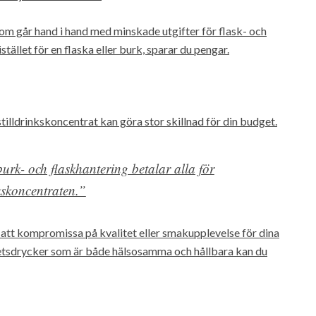
om går hand i hand med minskade utgifter för flask- och
stället för en flaska eller burk, sparar du pengar.
stilldrinkskoncentrat kan göra stor skillnad för din budget.
urk- och flaskhantering betalar alla för
nkskoncentraten.”
 att kompromissa på kvalitet eller smakupplevelse för dina
tetsdrycker som är både hälsosamma och hållbara kan du