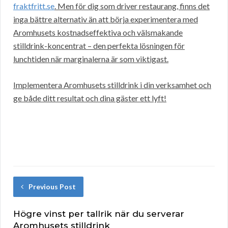
fraktfritt.se
. Men för dig som driver restaurang, finns det
inga bättre alternativ än att börja experimentera med
Aromhusets kostnadseffektiva och välsmakande
stilldrink-koncentrat – den perfekta lösningen för
lunchtiden när marginalerna är som viktigast.
Implementera Aromhusets stilldrink i din verksamhet och
ge både ditt resultat och dina gäster ett lyft!
Previous Post
Högre vinst per tallrik när du serverar
Aromhusets stilldrink