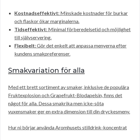
Kostnadseffektivt:
Minskade kostnader för burkar
och flaskor ökar marginalerna.
Tidseffektivt:
Minimal förberedelsetid och möjlighet
till självservering.
Flexibelt:
Gör det enkelt att anpassa menyerna efter
kundens smakpreferenser.
Smakvariation för alla
Med ett brett sortiment av smaker, inklusive de populära
Fruktexplosion och Grapefrukt-Blodapelsin, finns det
något för alla. Dessa smakrika men icke-söta
vuxensmaker ger en extra dimension till din dryckesmeny.
Hur ni börjar använda Aromhusets stilldrink-koncentrat