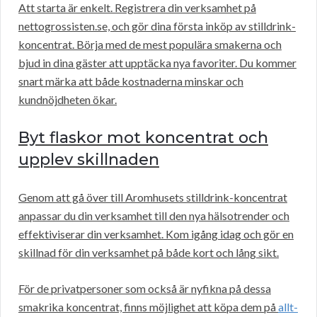
Att starta är enkelt. Registrera din verksamhet på
nettogrossisten.se, och gör dina första inköp av stilldrink-
koncentrat. Börja med de mest populära smakerna och
bjud in dina gäster att upptäcka nya favoriter. Du kommer
snart märka att både kostnaderna minskar och
kundnöjdheten ökar.
Byt flaskor mot koncentrat och
upplev skillnaden
Genom att gå över till Aromhusets stilldrink-koncentrat
anpassar du din verksamhet till den nya hälsotrender och
effektiviserar din verksamhet. Kom igång idag och gör en
skillnad för din verksamhet på både kort och lång sikt.
För de privatpersoner som också är nyfikna på dessa
smakrika koncentrat, finns möjlighet att köpa dem på
allt-