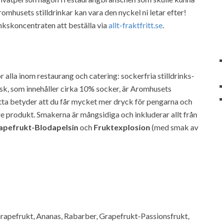
Aromhusets stilldrinkar kan vara den nyckel ni letar efter!
inkskoncentraten att beställa via
allt-fraktfritt.se
.
alla inom restaurang och catering: sockerfria stilldrinks-
 läsk, som innehåller cirka 10% socker, är Aromhusets
etta betyder att du får mycket mer dryck för pengarna och
 produkt. Smakerna är mångsidiga och inkluderar allt från
apefrukt-Blodapelsin
och
Fruktexplosion
(med smak av
Grapefrukt, Ananas, Rabarber, Grapefrukt-Passionsfrukt,