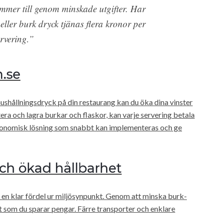
mer till genom minskade utgifter. Har
 eller burk dryck tjänas flera kronor per
ervering.”
n.se
ushållningsdryck på din restaurang kan du öka dina vinster
ra och lagra burkar och flaskor, kan varje servering betala
ekonomisk lösning som snabbt kan implementeras och ge
h ökad hållbarhet
en klar fördel ur miljösynpunkt. Genom att minska burk-
gt som du sparar pengar. Färre transporter och enklare