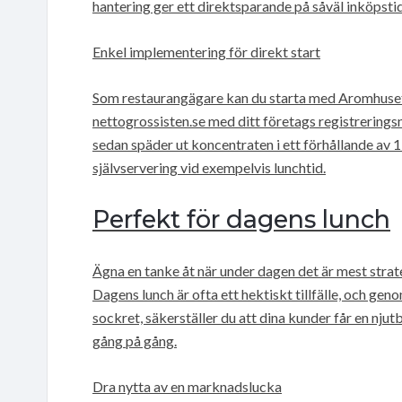
hantering ger ett direktsparande på såväl inköpsti
Enkel implementering för direkt start
Som restaurangägare kan du starta med Aromhusets 
nettogrossisten.se med ditt företags registrering
sedan späder ut koncentraten i ett förhållande av 1 
självservering vid exempelvis lunchtid.
Perfekt för dagens lunch
Ägna en tanke åt när under dagen det är mest strate
Dagens lunch är ofta ett hektiskt tillfälle, och ge
sockret, säkerställer du att dina kunder får en njutb
gång på gång.
Dra nytta av en marknadslucka