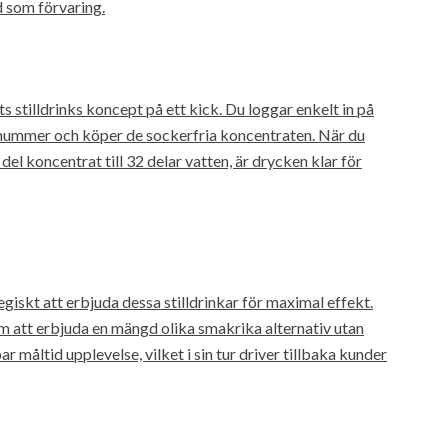
d som förvaring.
stilldrinks koncept på ett kick. Du loggar enkelt in på
snummer och köper de sockerfria koncentraten. När du
del koncentrat till 32 delar vatten, är drycken klar för
giskt att erbjuda dessa stilldrinkar för maximal effekt.
nom att erbjuda en mängd olika smakrika alternativ utan
ar måltid upplevelse, vilket i sin tur driver tillbaka kunder