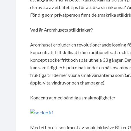
dra nytta av ett litet tips för att öka sin inkomst? 
För dig som privatperson finns de smakrika stilldr
Vad är Aromhusets stilldrinkar?
Aromhuset erbjuder en revolutionerande lösning för 
koncentrat. Till skillnad från traditionell saft och
koncept sockerfritt och späs ut hela 33 gånger. D
kan samtidigt erbjuda dina kunder en hälsosammare
fruktiga till de mer vuxna smakvarianterna som
Gr
äpple, vita vindruvor och champagne).
Koncentrat med oändliga smakmöjligheter
Med ett brett sortiment av smak inklusive Bitter 