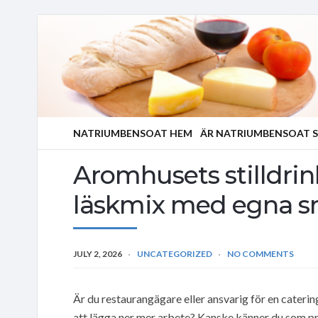
NATRIUMBENSOAT HEM
ÄR NATRIUMBENSOAT S
Aromhusets stilldrin
läskmix med egna 
JULY 2, 2026
UNCATEGORIZED
NO COMMENTS
Är du restaurangägare eller ansvarig för en caterin
att lägga ner mer arbete? Kanske känner du som p