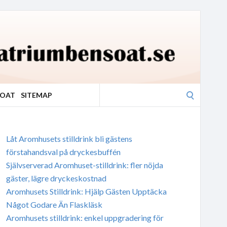
Search
SOAT
SITEMAP
for:
Låt Aromhusets stilldrink bli gästens
förstahandsval på dryckesbuffén
Självserverad Aromhuset-stilldrink: fler nöjda
gäster, lägre dryckeskostnad
Aromhusets Stilldrink: Hjälp Gästen Upptäcka
Något Godare Än Flaskläsk
Aromhusets stilldrink: enkel uppgradering för