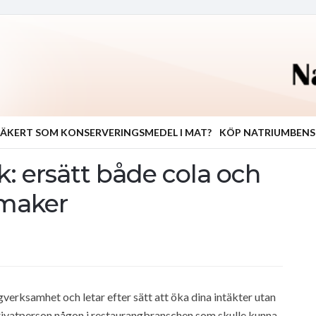
ÄKERT SOM KONSERVERINGSMEDEL I MAT?
KÖP NATRIUMBEN
k: ersätt både cola och
smaker
gverksamhet och letar efter sätt att öka dina intäkter utan
rivatperson någon i restaurangbranschen som skulle kunna