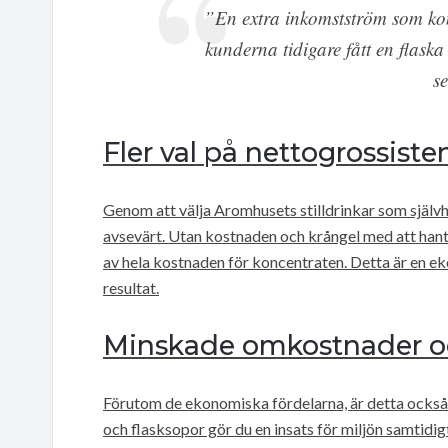
”En extra inkomstström som kom
kunderna tidigare fått en flaska
s
Fler val på nettogrossiste
Genom att välja Aromhusets stilldrinkar som självh
avsevärt. Utan kostnaden och krångel med att hante
av hela kostnaden för koncentraten. Detta är en 
resultat.
Minskade omkostnader oc
Förutom de ekonomiska fördelarna, är detta också 
och flasksopor gör du en insats för miljön samtidi