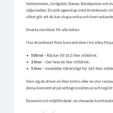
Vattenmelon, Jordgubb, Banan, Blodapelsin och många
välja mellan. En unik egenskap med Aromhusets sti
vilket gör att du kan skapa unika och överraskand
Smarta storlekar för alla behov
Hos Aromhuset finns koncentraten i tre olika förp
500 ml
– Räcker till 16,5 liter stilldrink.
2 liter
– Ger hela 66 liter stilldrink.
5 liter
– Innehåller tillräckligt för 165 liter stilld
Vare sig du driver en liten bistro eller en stor res
dessa koncentrat på nettogrossisten.se och registr
Ekonomi och miljöfördelar: en vinnande kombinat