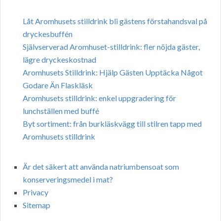
Låt Aromhusets stilldrink bli gästens förstahandsval på
dryckesbuffén
Självserverad Aromhuset-stilldrink: fler nöjda gäster,
lägre dryckeskostnad
Aromhusets Stilldrink: Hjälp Gästen Upptäcka Något
Godare Än Flaskläsk
Aromhusets stilldrink: enkel uppgradering för
lunchställen med buffé
Byt sortiment: från burkläskvägg till stilren tapp med
Aromhusets stilldrink
Är det säkert att använda natriumbensoat som
konserveringsmedel i mat?
Privacy
Sitemap