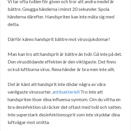
Vi tar ofta tvålen för given och tror att andra medel är
bättre. Gnugga händerna i minst 20 sekunder. Spola
händerna därefter. Handspriten kan inte mäta sig med
detta.
Därför känns handsprit bättre mot virussjukdomar!
Man kan tro att handsprit är bättre än tvål. Gå inte på det.
Den virusdödande effekten är den viktigaste. Det finns
också luftburna virus. Rena händer är bra men inte allt.
Det är känt att handsprit inte dödar några av våra
vanligaste virussorter.
antibakteriell
Tro inte att
handspriten löser dina influensa symtom. Om du vill ha en
bra desinfektion så räcker det oftast med tvål och vatten.
Inte superstark desinfektionssprit som inte skyddar dina
luftvägar mot smitta.