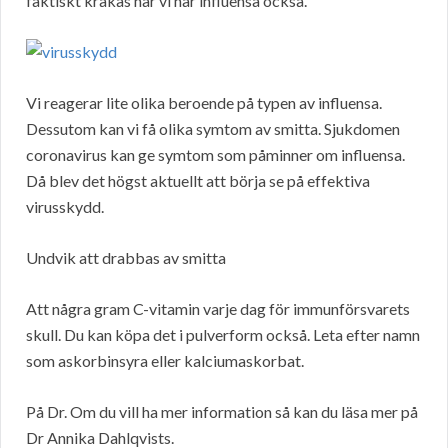
faktiskt kräkas när vi har influensa också.
Vi reagerar lite olika beroende på typen av influensa.
Dessutom kan vi få olika symtom av smitta. Sjukdomen
coronavirus kan ge symtom som påminner om influensa.
Då blev det högst aktuellt att börja se på effektiva
virusskydd.
Undvik att drabbas av smitta
Att några gram C-vitamin varje dag för immunförsvarets
skull. Du kan köpa det i pulverform också. Leta efter namn
som askorbinsyra eller kalciumaskorbat.
På Dr. Om du vill ha mer information så kan du läsa mer på
Dr Annika Dahlqvists.