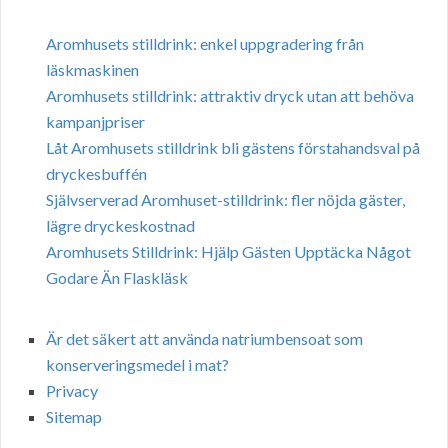
Aromhusets stilldrink: enkel uppgradering från
läskmaskinen
Aromhusets stilldrink: attraktiv dryck utan att behöva
kampanjpriser
Låt Aromhusets stilldrink bli gästens förstahandsval på
dryckesbuffén
Självserverad Aromhuset-stilldrink: fler nöjda gäster,
lägre dryckeskostnad
Aromhusets Stilldrink: Hjälp Gästen Upptäcka Något
Godare Än Flaskläsk
Är det säkert att använda natriumbensoat som
konserveringsmedel i mat?
Privacy
Sitemap