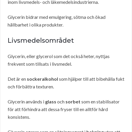
inom livsmedels- och läkemedelsindustrierna.
Glycerin bidrar med emulgering, sötma och ökad
hållbarhet i olika produkter.
Livsmedelsområdet
Glycerin, eller glycerol som det också heter, nyttjas
frekvent som tillsats i livsmedel.
Det är en
sockeralkohol
som hjälper till att bibehålla fukt
och förbättra texturen.
Glycerin används i
glass
och
sorbet
som en stabilisator
för att förhindra att dessa fryser till en alltför hård
konsistens.
Glycerin agerar som en sötningsagent i
bakning
utan att