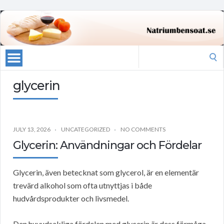
Search
for:
glycerin
JULY 13, 2026
UNCATEGORIZED
NO COMMENTS
Glycerin: Användningar och Fördelar
Glycerin, även betecknat som glycerol, är en elementär
trevärd alkohol som ofta utnyttjas i både
hudvårdsprodukter och livsmedel.
Den huvudsakliga fördelen med glycerin är dess förmåga