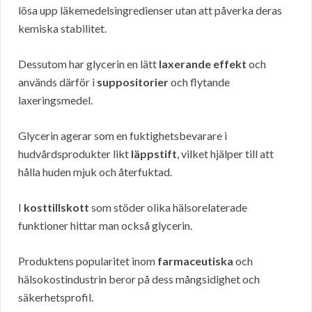
lösa upp läkemedelsingredienser utan att påverka deras
kemiska stabilitet.
Dessutom har glycerin en lätt
laxerande effekt
och
används därför i
suppositorier
och flytande
laxeringsmedel.
Glycerin agerar som en fuktighetsbevarare i
hudvårdsprodukter likt
läppstift
, vilket hjälper till att
hålla huden mjuk och återfuktad.
I
kosttillskott
som stöder olika hälsorelaterade
funktioner hittar man också glycerin.
Produktens popularitet inom
farmaceutiska
och
hälsokostindustrin beror på dess mångsidighet och
säkerhetsprofil.