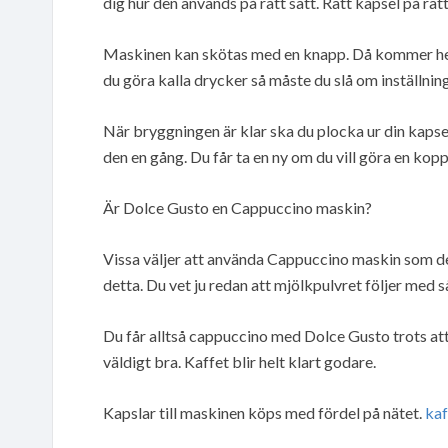
dig hur den används på rätt sätt. Rätt kapsel på rätt
Maskinen kan skötas med en knapp. Då kommer hett
du göra kalla drycker så måste du slå om inställnin
När bryggningen är klar ska du plocka ur din kaps
den en gång. Du får ta en ny om du vill göra en kopp 
Är Dolce Gusto en Cappuccino maskin?
Vissa väljer att använda Cappuccino maskin som de
detta. Du vet ju redan att mjölkpulvret följer med s
Du får alltså cappuccino med Dolce Gusto trots att
väldigt bra. Kaffet blir helt klart godare.
Kapslar till maskinen köps med fördel på nätet.
kaf