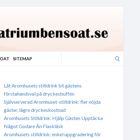
Search
SOAT
SITEMAP
for:
Låt Aromhusets stilldrink bli gästens
förstahandsval på dryckesbuffén
Självserverad Aromhuset-stilldrink: fler nöjda
gäster, lägre dryckeskostnad
Aromhusets Stilldrink: Hjälp Gästen Upptäcka
Något Godare Än Flaskläsk
Aromhusets stilldrink: enkel uppgradering för