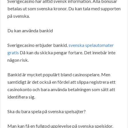
Sverigecasino har alltid svensk information. Alla bonusar
betalas ut som svenska kronor. Du kan tala med supporten
på svenska.
Du kan använda bankid
Sverigecasino erbjuder bankid.
svenska spelautomater
gratis
Då kan du skicka pengar fortare. Det innebär inte
någon risk.
Bankid är mycket populärt bland casinospelare. Men
samtidigt är det också en fördel att slippa registrera ett
casinokonto och bara använda betalningen som sätt att
identifiera sig.
Ska du bara spela på svenska spelsajter?
Man kan få en fullgod upplevelse på svenska spelsidor.