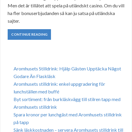
Men det är tillåtet att spela på utländskt casino. Om du vill
ha fler bonuserbjudanden så kan ju satsa på utländska
sajter.
CONTINUE READING
Aromhusets Stilldrink: Hjälp Gästen Upptäcka Något
Godare Än Flaskläsk
Aromhusets stilldrink: enkel uppgradering för
lunchställen med buffé
Byt sortiment: från burkläskvägg till stilren tapp med
Aromhusets stilldrink
Spara kronor per lunchgäst med Aromhusets stilldrink
på tapp
Sänk läskkostnaden – servera Aromhusets stilldrink till