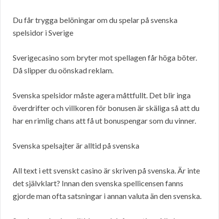
Du får trygga belöningar om du spelar på svenska
spelsidor i Sverige
Sverigecasino som bryter mot spellagen får höga böter.
Då slipper du oönskad reklam.
Svenska spelsidor måste agera måttfullt. Det blir inga
överdrifter och villkoren för bonusen är skäliga så att du
har en rimlig chans att få ut bonuspengar som du vinner.
Svenska spelsajter är alltid på svenska
All text i ett svenskt casino är skriven på svenska. Är inte
det självklart? Innan den svenska spellicensen fanns
gjorde man ofta satsningar i annan valuta än den svenska.