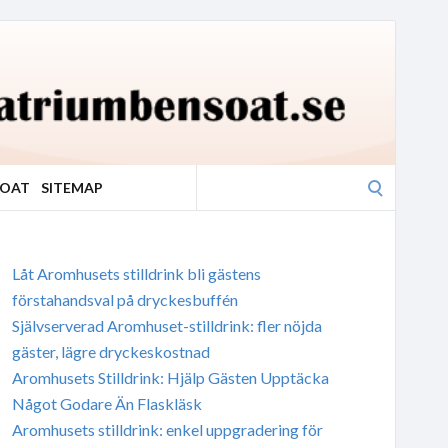
Search
SOAT
SITEMAP
for:
Låt Aromhusets stilldrink bli gästens
förstahandsval på dryckesbuffén
Självserverad Aromhuset-stilldrink: fler nöjda
gäster, lägre dryckeskostnad
Aromhusets Stilldrink: Hjälp Gästen Upptäcka
Något Godare Än Flaskläsk
Aromhusets stilldrink: enkel uppgradering för