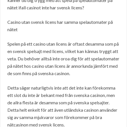
känner du dig trygg med att spela på spelautomater på
nätet ifall casinot inte har svensk licens?
Casino utan svensk licens har samma spelautomater på
nätet
Spelen på ett casino utan licens är oftast desamma som på
en svensk spelsajt med licens, vilket kan kännas tryggt att
veta. Du behöver alltså inte oroa dig för att spelautomater
på nätet hos casino utan licens är annorlunda jämfört med
de som finns på svenska casinon.
Detta säger naturligtvis inte att det inte kan förekomma
ett slot du inte är bekant med från svenska casinon, men
de allra flesta är desamma som på svenska spelsajter.
Detta helt enkelt för att även utländska casinon använder
sig av samma mjukvaror som förekommer på bra
nätcasinon med svensk licens.