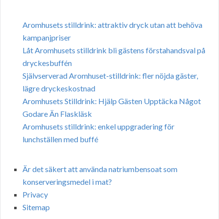
Aromhusets stilldrink: attraktiv dryck utan att behöva
kampanjpriser
Låt Aromhusets stilldrink bli gästens förstahandsval på
dryckesbuffén
Självserverad Aromhuset-stilldrink: fler nöjda gäster,
lägre dryckeskostnad
Aromhusets Stilldrink: Hjälp Gästen Upptäcka Något
Godare Än Flaskläsk
Aromhusets stilldrink: enkel uppgradering för
lunchställen med buffé
Är det säkert att använda natriumbensoat som
konserveringsmedel i mat?
Privacy
Sitemap