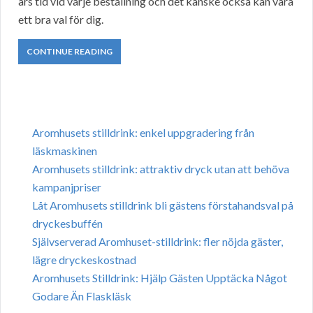
års tid vid varje beställning och det kanske också kan vara
ett bra val för dig.
CONTINUE READING
Aromhusets stilldrink: enkel uppgradering från
läskmaskinen
Aromhusets stilldrink: attraktiv dryck utan att behöva
kampanjpriser
Låt Aromhusets stilldrink bli gästens förstahandsval på
dryckesbuffén
Självserverad Aromhuset-stilldrink: fler nöjda gäster,
lägre dryckeskostnad
Aromhusets Stilldrink: Hjälp Gästen Upptäcka Något
Godare Än Flaskläsk