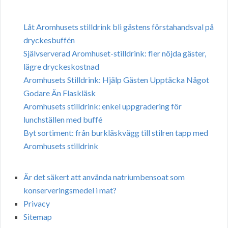
Låt Aromhusets stilldrink bli gästens förstahandsval på
dryckesbuffén
Självserverad Aromhuset-stilldrink: fler nöjda gäster,
lägre dryckeskostnad
Aromhusets Stilldrink: Hjälp Gästen Upptäcka Något
Godare Än Flaskläsk
Aromhusets stilldrink: enkel uppgradering för
lunchställen med buffé
Byt sortiment: från burkläskvägg till stilren tapp med
Aromhusets stilldrink
Är det säkert att använda natriumbensoat som
konserveringsmedel i mat?
Privacy
Sitemap