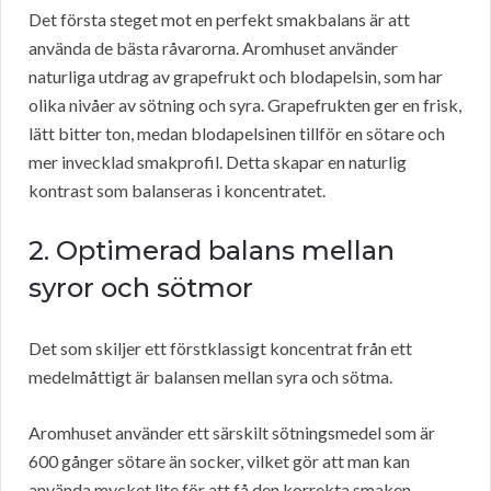
Det första steget mot en perfekt smakbalans är att
använda de bästa råvarorna. Aromhuset använder
naturliga utdrag av grapefrukt och blodapelsin, som har
olika nivåer av sötning och syra. Grapefrukten ger en frisk,
lätt bitter ton, medan blodapelsinen tillför en sötare och
mer invecklad smakprofil. Detta skapar en naturlig
kontrast som balanseras i koncentratet.
2. Optimerad balans mellan
syror och sötmor
Det som skiljer ett förstklassigt koncentrat från ett
medelmåttigt är balansen mellan syra och sötma.
Aromhuset använder ett särskilt sötningsmedel som är
600 gånger sötare än socker, vilket gör att man kan
använda mycket lite för att få den korrekta smaken.