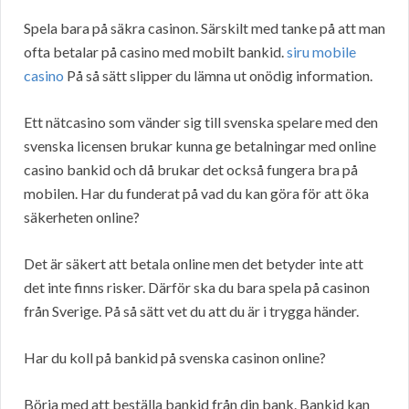
Spela bara på säkra casinon. Särskilt med tanke på att man
ofta betalar på casino med mobilt bankid.
siru mobile
casino
På så sätt slipper du lämna ut onödig information.
Ett nätcasino som vänder sig till svenska spelare med den
svenska licensen brukar kunna ge betalningar med online
casino bankid och då brukar det också fungera bra på
mobilen. Har du funderat på vad du kan göra för att öka
säkerheten online?
Det är säkert att betala online men det betyder inte att
det inte finns risker. Därför ska du bara spela på casinon
från Sverige. På så sätt vet du att du är i trygga händer.
Har du koll på bankid på svenska casinon online?
Börja med att beställa bankid från din bank. Bankid kan