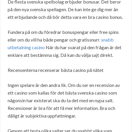
De flesta svenska spelbolag erbjuder bonusar. Det beror
på den nya svenska spellagen. De kan inte ge dig mer än
ett erbjudande och då bör detta vara en bra casino bonus.
Fundera på om du föredrar bonuspengar eller free spins
eller om du vill ha både pengar och gratissnurr.
snabb
utbetalning casino
När du har svarat på den frågan är det
enklare att bestämma sig. Då kan du välja sajt direkt.
Recensenterna recenserar bästa casino på nätet
Ingen spelare är den andra lik. Om du ser en recension av
ett casino som kallas för det bästa svenska casino som
någonsin har existerat ska du ta det med en nypa salt.
Recensioner är bra för att få mer information. Bra och
dåligt är subjektiva uppfattningar.
Genom att testa olika sajter ser du snabbt vilka som