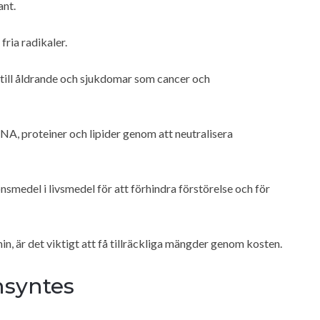
ant.
fria radikaler.
a till åldrande och sjukdomar som cancer och
A, proteiner och lipider genom att neutralisera
medel i livsmedel för att förhindra förstörelse och för
n, är det viktigt att få tillräckliga mängder genom kosten.
nsyntes