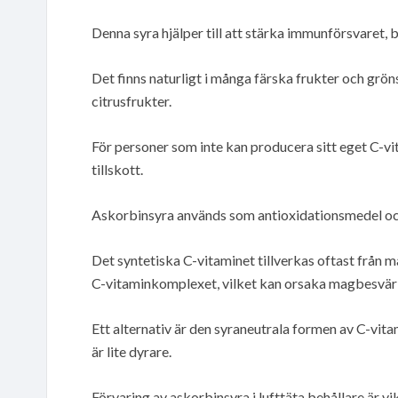
Denna syra hjälper till att stärka immunförsvaret, 
Det finns naturligt i många färska frukter och grönsa
citrusfrukter.
För personer som inte kan producera sitt eget C-vi
tillskott.
Askorbinsyra används som antioxidationsmedel och
Det syntetiska C-vitaminet tillverkas oftast från ma
C-vitaminkomplexet, vilket kan orsaka magbesvär 
Ett alternativ är den syraneutrala formen av C-vit
är lite dyrare.
Förvaring av askorbinsyra i lufttäta behållare är vik