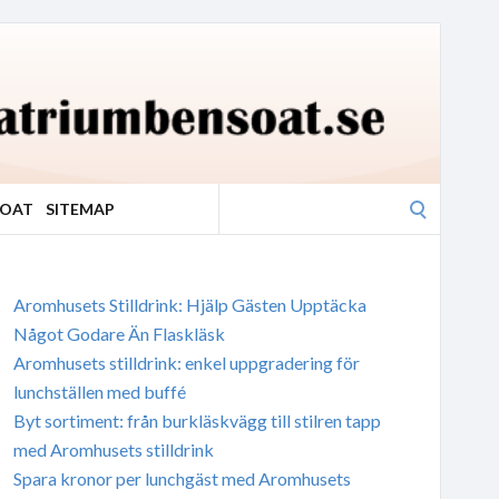
Search
SOAT
SITEMAP
for:
Aromhusets Stilldrink: Hjälp Gästen Upptäcka
Något Godare Än Flaskläsk
Aromhusets stilldrink: enkel uppgradering för
lunchställen med buffé
Byt sortiment: från burkläskvägg till stilren tapp
med Aromhusets stilldrink
Spara kronor per lunchgäst med Aromhusets