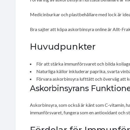
Medicinburkar och plastbehållare med lock är idea
Bra sajter att köpa askorbinsyra online är Allt-Fr
Huvudpunkter
För att stärka immunförsvaret och bilda kollage
Naturliga källor inkluderar paprika, svarta vinbä
Förvara askorbinsyra lufttätt och överväg att k
Askorbinsyrans Funktion
Askorbinsyra, som också är känt som C-vitamin, har f
immunförsvaret, fungera som en antioxidant och s
Fördelar för Immunför