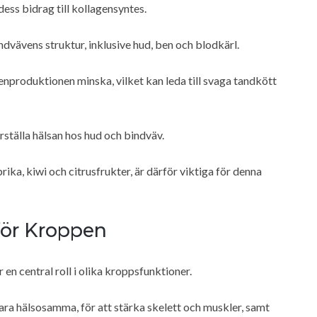
dess bidrag till kollagensyntes.
ndvävens struktur, inklusive hud, ben och blodkärl.
nproduktionen minska, vilket kan leda till svaga tandkött
ställa hälsan hos hud och bindväv.
ika, kiwi och citrusfrukter, är därför viktiga för denna
för Kroppen
en central roll i olika kroppsfunktioner.
vara hälsosamma, för att stärka skelett och muskler, samt