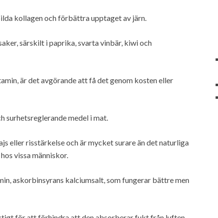
bilda kollagen och förbättra upptaget av järn.
ker, särskilt i paprika, svarta vinbär, kiwi och
tamin, är det avgörande att få det genom kosten eller
 surhetsreglerande medel i mat.
js eller risstärkelse och är mycket surare än det naturliga
hos vissa människor.
amin, askorbinsyrans kalciumsalt, som fungerar bättre men
tigt för att förhindra att den absorberar fukt från luften.