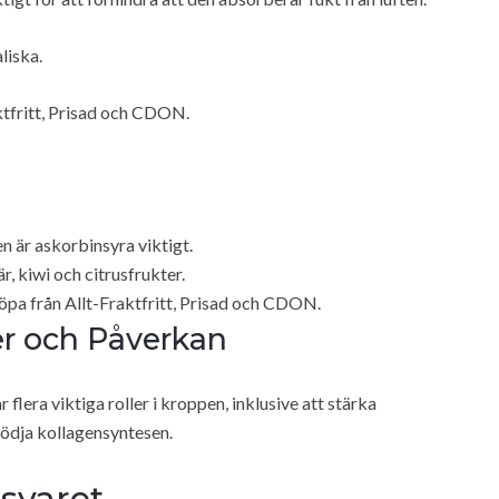
liska.
aktfritt, Prisad och CDON.
n är askorbinsyra viktigt.
r, kiwi och citrusfrukter.
öpa från Allt-Fraktfritt, Prisad och CDON.
er och Påverkan
lera viktiga roller i kroppen, inklusive att stärka
tödja kollagensyntesen.
svaret